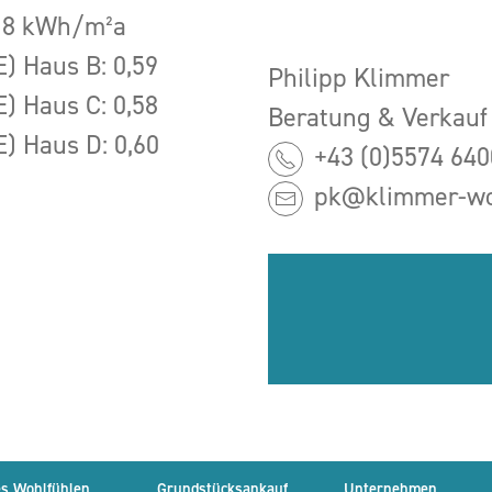
,18 kWh/m²a
E) Haus B: 0,59
Philipp Klimmer
E) Haus C: 0,58
Beratung & Verkauf
E) Haus D: 0,60
+43 (0)5574 640
pk@klimmer-wo
s Wohlfühlen
Grundstücksankauf
Unternehmen