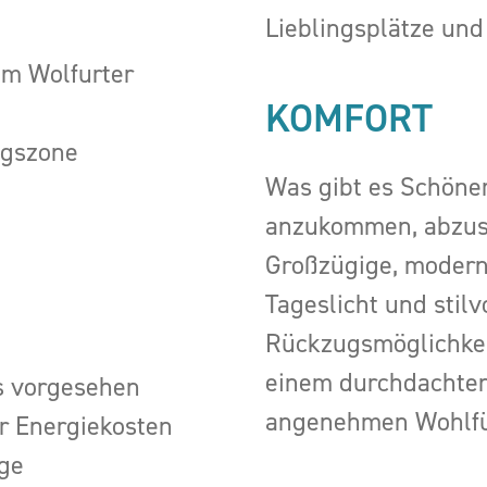
Lieblingsplätze und
om Wolfurter
KOMFORT
ngszone
Was gibt es Schöner
anzukommen, abzusc
Großzügige, modern
Tageslicht und stil
Rückzugsmöglichkei
einem durchdachten
os vorgesehen
angenehmen Wohlfü
r Energiekosten
ge