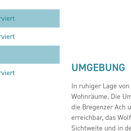
rviert
rviert
UMGEBUNG
rviert
In ruhiger Lage von
Wohnräume. Die Um
die Bregenzer Ach 
erreichbar, das Wol
Sichtweite und in d