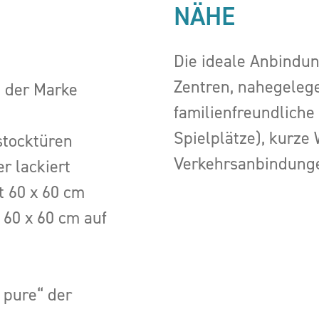
NÄHE
Die ideale Anbindu
Zentren, nahegelege
n der Marke
familienfreundliche 
Spielplätze), kurze
stocktüren
Verkehrsanbindunge
r lackiert
t 60 x 60 cm
 60 x 60 cm auf
 pure“ der