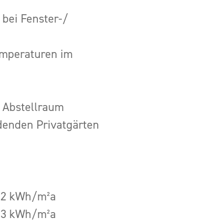
 bei Fenster-/
mperaturen im
t Abstellraum
denden Privatgärten
82 kWh/m²a
13 kWh/m²a