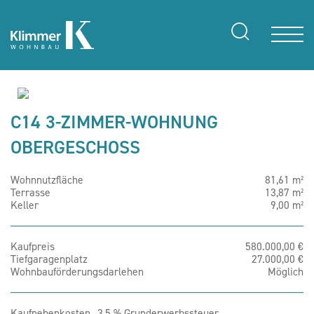
C14 3-ZIMMER-WOHNUNG
OBERGESCHOSS
Wohnnutzfläche
81,61 m²
Terrasse
13,87 m²
Keller
9,00 m²
Kaufpreis
580.000,00 €
Tiefgaragenplatz
27.000,00 €
Wohnbauförderungsdarlehen
Möglich
Kaufnebenkosten
3,5 % Grunderwerbssteuer