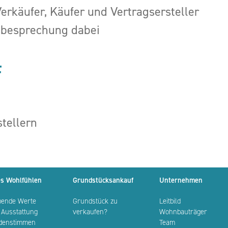
rkäufer, Käufer und Vertragsersteller
gsbesprechung dabei
F
tellern
s Wohlfühlen
Grundstücksankauf
Unternehmen
bende Werte
Grundstück zu
Leitbild
 Ausstattung
verkaufen?
Wohnbauträger
denstimmen
Team