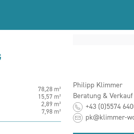
G
Philipp Klimmer
78,28 m²
Beratung & Verkauf
15,57 m²
2,89 m²
+43 (0)5574 640
7,98 m²
pk@klimmer-wo