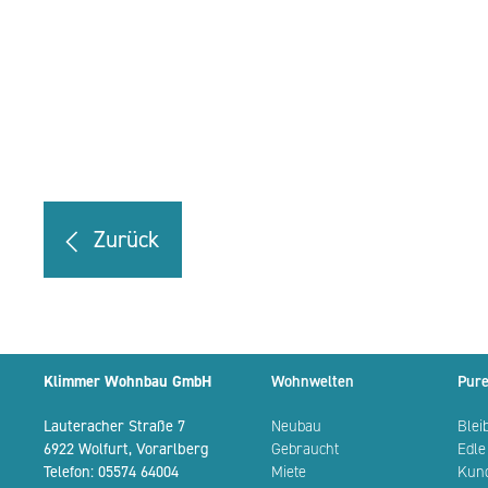
Zurück
Klimmer Wohnbau GmbH
Wohnwelten
Pure
Lauteracher Straße 7
Neubau
Blei
6922 Wolfurt, Vorarlberg
Gebraucht
Edle
Telefon:
05574 64004
Miete
Kun