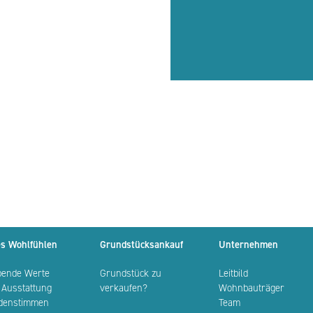
s Wohlfühlen
Grundstücksankauf
Unternehmen
bende Werte
Grundstück zu
Leitbild
 Ausstattung
verkaufen?
Wohnbauträger
denstimmen
Team