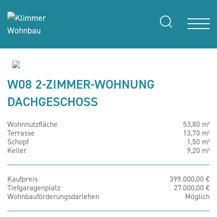
W08 2-ZIMMER-WOHNUNG
DACHGESCHOSS
Wohnnutzfläche
53,80 m²
Terrasse
13,70 m²
Schopf
1,50 m²
Keller
9,20 m²
Kaufpreis
399.000,00 €
Tiefgaragenplatz
27.000,00 €
Wohnbauförderungsdarlehen
Möglich