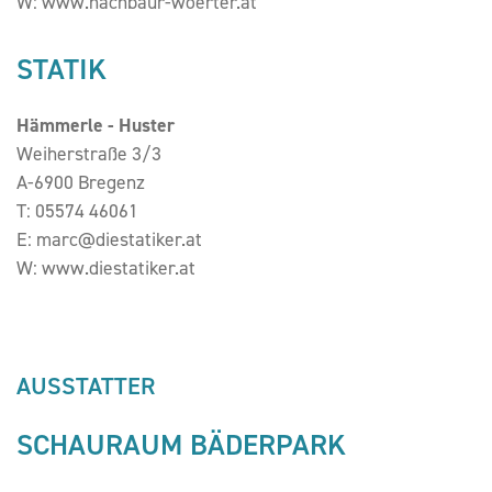
W:
www.nachbaur-woerter.at
STATIK
Hämmerle - Huster
Weiherstraße 3/3
A-6900 Bregenz
T:
05574 46061
E:
marc@diestatiker.at
W:
www.diestatiker.at
AUSSTATTER
SCHAURAUM BÄDERPARK